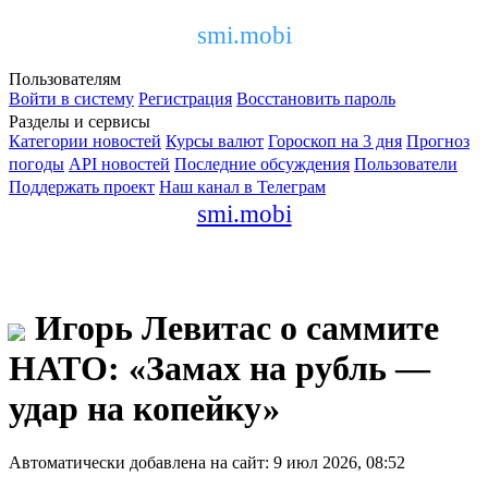
smi.mobi
Пользователям
Войти в систему
Регистрация
Восстановить пароль
Разделы и сервисы
Категории новостей
Курсы валют
Гороскоп на 3 дня
Прогноз
погоды
API новостей
Последние обсуждения
Пользователи
Поддержать проект
Наш канал в Телеграм
smi.mobi
Игорь Левитас о саммите
НАТО: «Замах на рубль —
удар на копейку»
Автоматически добавлена на сайт: 9 июл 2026, 08:52