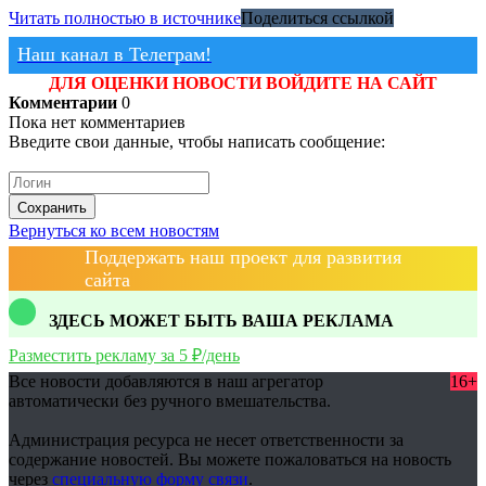
Читать полностью в источнике
Поделиться ссылкой
Наш канал в Телеграм!
ДЛЯ ОЦЕНКИ НОВОСТИ ВОЙДИТЕ НА САЙТ
Комментарии
0
Пока нет комментариев
Введите свои данные, чтобы написать сообщение:
Сохранить
Вернуться ко всем новостям
Поддержать наш проект для развития
сайта
ЗДЕСЬ МОЖЕТ БЫТЬ ВАША РЕКЛАМА
Разместить рекламу за 5 ₽/день
Все новости добавляются в наш агрегатор
16+
автоматически без ручного вмешательства.
Администрация ресурса не несет ответственности за
содержание новостей. Вы можете пожаловаться на новость
через
специальную форму связи
.