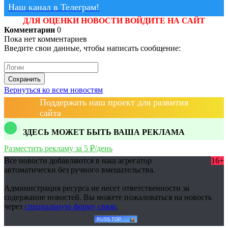
Наш канал в Телеграм!
ДЛЯ ОЦЕНКИ НОВОСТИ ВОЙДИТЕ НА САЙТ
Комментарии
0
Пока нет комментариев
Введите свои данные, чтобы написать сообщение:
Сохранить
Вернуться ко всем новостям
Поддержать наш проект для развития
сайта
ЗДЕСЬ МОЖЕТ БЫТЬ ВАША РЕКЛАМА
Разместить рекламу за 5 ₽/день
Все новости добавляются в наш агрегатор
16+
автоматически без ручного вмешательства.
Администрация ресурса не несет ответственности за
содержание новостей. Вы можете пожаловаться на новость
через
специальную форму связи
.