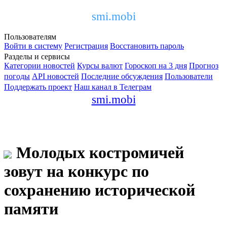
smi.mobi
Пользователям
Войти в систему
Регистрация
Восстановить пароль
Разделы и сервисы
Категории новостей
Курсы валют
Гороскоп на 3 дня
Прогноз
погоды
API новостей
Последние обсуждения
Пользователи
Поддержать проект
Наш канал в Телеграм
smi.mobi
Молодых костромичей
зовут на конкурс по
сохранению исторической
памяти