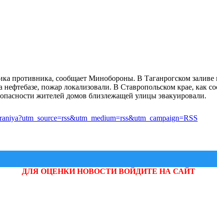
ка противника, сообщает Минобороны. В Таганрогском заливе п
а нефтебазе, пожар локализовали. В Ставропольском крае, как с
езопасности жителей домов близлежащей улицы эвакуировали.
y-vozgoraniya?utm_source=rss&utm_medium=rss&utm_campaign=RSS
ДЛЯ ОЦЕНКИ НОВОСТИ ВОЙДИТЕ НА САЙТ