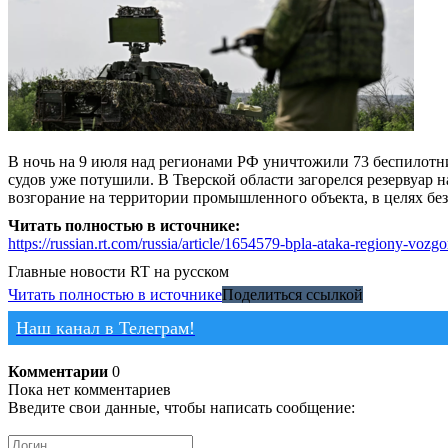
В ночь на 9 июля над регионами РФ уничтожили 73 беспилотни
судов уже потушили. В Тверской области загорелся резервуар н
возгорание на территории промышленного объекта, в целях б
Читать полностью в источнике:
https://russian.rt.com/russia/article/1654579-bpla-ataka-region
Главные новости
RT на русском
Читать полностью в источнике
Поделиться ссылкой
Наш канал в Телеграм!
Комментарии
0
Пока нет комментариев
Введите свои данные, чтобы написать сообщение: