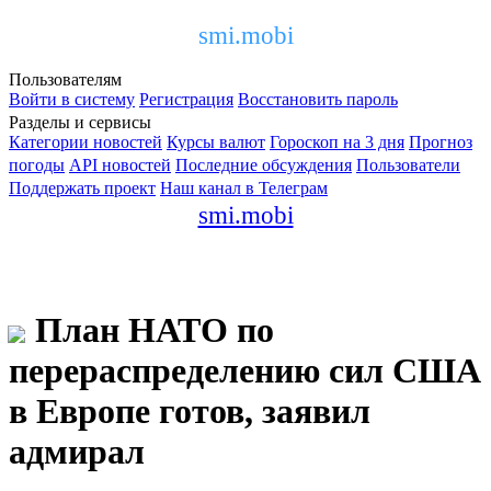
smi.mobi
Пользователям
Войти в систему
Регистрация
Восстановить пароль
Разделы и сервисы
Категории новостей
Курсы валют
Гороскоп на 3 дня
Прогноз
погоды
API новостей
Последние обсуждения
Пользователи
Поддержать проект
Наш канал в Телеграм
smi.mobi
План НАТО по
перераспределению сил США
в Европе готов, заявил
адмирал