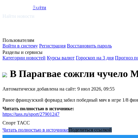
smi.mobi
Войти
Найти новости
Пользователям
Войти в систему
Регистрация
Восстановить пароль
Разделы и сервисы
Категории новостей
Курсы валют
Гороскоп на 3 дня
Прогноз п
В Парагвае сожгли чучело 
Автоматически добавлена на сайт: 9 июл 2026, 09:55
Ранее французский форвард забил победный мяч в игре 1/8 фи
Читать полностью в источнике:
https://tass.ru/sport/27901247
Спорт
ТАСС
Читать полностью в источнике
Поделиться ссылкой