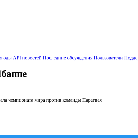
огоды
API новостей
Последние обсуждения
Пользователи
Подде
Мбаппе
нала чемпионата мира против команды Парагвая