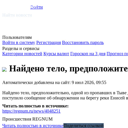
smi.mobi
Войти
Найти новости
Пользователям
Войти в систему
Регистрация
Восстановить пароль
Разделы и сервисы
Категории новостей
Курсы валют
Гороскоп на 3 дня
Прогноз п
Найдено тело, предположите
Автоматически добавлена на сайт: 9 июл 2026, 09:55
Найдено тело, предположительно, одной из пропавших в Тыве 
поступило сообщение об обнаружении на берегу реки Енисей в 
Читать полностью в источнике:
https://regnum.ru/news/4048251
Происшествия
REGNUM
Читать полностью в источнике
Поделиться ссылкой