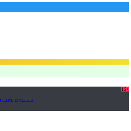
16+
ную форму связи
.