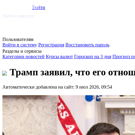
smi.mobi
Войти
Найти новости
Пользователям
Войти в систему
Регистрация
Восстановить пароль
Разделы и сервисы
Категории новостей
Курсы валют
Гороскоп на 3 дня
Прогноз п
Трамп заявил, что его отно
Автоматически добавлена на сайт: 9 июл 2026, 09:54