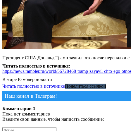
Президент США Дональд Трамп заявил, что после перепалки с
Читать полностью в источнике:
https://news.rambler.ru/world/56728468-tramp-zayavil-chto-ego-otnos
В мире
Рамблер новости
Читать полностью в источнике
Поделиться ссылкой
Наш канал в Телеграм!
Комментарии
0
Пока нет комментариев
Введите свои данные, чтобы написать сообщение: