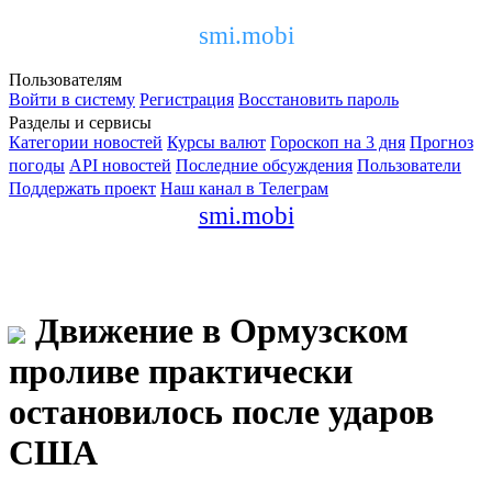
smi.mobi
Пользователям
Войти в систему
Регистрация
Восстановить пароль
Разделы и сервисы
Категории новостей
Курсы валют
Гороскоп на 3 дня
Прогноз
погоды
API новостей
Последние обсуждения
Пользователи
Поддержать проект
Наш канал в Телеграм
smi.mobi
Движение в Ормузском
проливе практически
остановилось после ударов
США