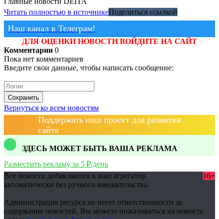
Главные новости
DEITA
Читать полностью в источнике
Поделиться ссылкой
Наш канал в Телеграм!
ДЛЯ ОЦЕНКИ НОВОСТИ ВОЙДИТЕ НА САЙТ
Комментарии
0
Пока нет комментариев
Введите свои данные, чтобы написать сообщение:
Сохранить
Вернуться ко всем новостям
Поддержать наш проект для развития
сайта
ЗДЕСЬ МОЖЕТ БЫТЬ ВАША РЕКЛАМА
Разместить рекламу за 5 ₽/день
Все новости добавляются в наш агрегатор
16+
автоматически без ручного вмешательства.
Администрация ресурса не несет ответственности за
содержание новостей. Вы можете пожаловаться на новость