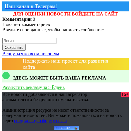
Наш канал в Телеграм!
ДЛЯ ОЦЕНКИ НОВОСТИ ВОЙДИТЕ НА САЙТ
Комментарии
0
Пока нет комментариев
Введите свои данные, чтобы написать сообщение:
Сохранить
Вернуться ко всем новостям
Поддержать наш проект для развития
сайта
ЗДЕСЬ МОЖЕТ БЫТЬ ВАША РЕКЛАМА
Разместить рекламу за 5 ₽/день
Все новости добавляются в наш агрегатор
16+
автоматически без ручного вмешательства.
Администрация ресурса не несет ответственности за
содержание новостей. Вы можете пожаловаться на новость
через
специальную форму связи
.