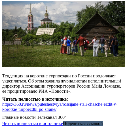
Тенденция на короткие турпоездки по России продолжает
укрепляться. Об этом заявила журналистам исполнительный
директор Ассоциации туроператоров России Майя Ломидзе,
ее процитировало РИА «Новости».
Читать полностью в источнике:
https://360.ru/news/puteshestviya/rossijane-stali-chasche-ezdit-v-
korotkie-turpoezdki-po-strane/
Главные новости
Телеканал 360°
Читать полностью в источнике
Поделиться ссылкой