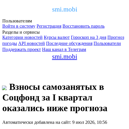
smi.mobi
Пользователям
Войти в систему
Регистрация
Восстановить пароль
Разделы и сервисы
Категории новостей
Курсы валют
Гороскоп на 3 дня
Прогноз
погоды
API новостей
Последние обсуждения
Пользователи
Поддержать проект
Наш канал в Телеграм
smi.mobi
Взносы самозанятых в
Соцфонд за I квартал
оказались ниже прогноза
Автоматически добавлена на сайт: 9 июл 2026, 10:56