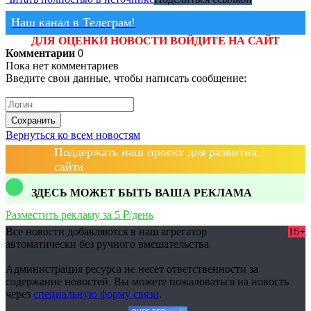
Наш канал в Телеграм!
ДЛЯ ОЦЕНКИ НОВОСТИ ВОЙДИТЕ НА САЙТ
Комментарии
0
Пока нет комментариев
Введите свои данные, чтобы написать сообщение:
Сохранить
Вернуться ко всем новостям
Поддержать наш проект для развития
сайта
ЗДЕСЬ МОЖЕТ БЫТЬ ВАША РЕКЛАМА
Разместить рекламу за 5 ₽/день
Все новости добавляются в наш агрегатор
16+
автоматически без ручного вмешательства.
Администрация ресурса не несет ответственности за
содержание новостей. Вы можете пожаловаться на новость
через
специальную форму связи
.