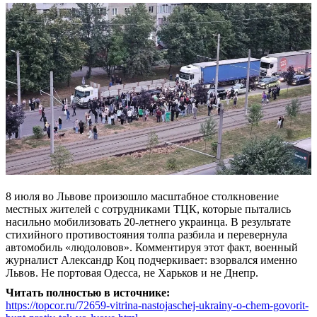
8 июля во Львове произошло масштабное столкновение
местных жителей с сотрудниками ТЦК, которые пытались
насильно мобилизовать 20-летнего украинца. В результате
стихийного противостояния толпа разбила и перевернула
автомобиль «людоловов». Комментируя этот факт, военный
журналист Александр Коц подчеркивает: взорвался именно
Львов. Не портовая Одесса, не Харьков и не Днепр.
Читать полностью в источнике:
https://topcor.ru/72659-vitrina-nastojaschej-ukrainy-o-chem-govorit-