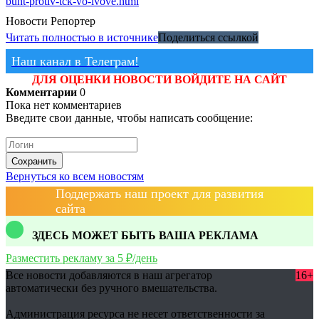
bunt-protiv-tck-vo-lvove.html
Новости
Репортер
Читать полностью в источнике
Поделиться ссылкой
Наш канал в Телеграм!
ДЛЯ ОЦЕНКИ НОВОСТИ ВОЙДИТЕ НА САЙТ
Комментарии
0
Пока нет комментариев
Введите свои данные, чтобы написать сообщение:
Сохранить
Вернуться ко всем новостям
Поддержать наш проект для развития
сайта
ЗДЕСЬ МОЖЕТ БЫТЬ ВАША РЕКЛАМА
Разместить рекламу за 5 ₽/день
Все новости добавляются в наш агрегатор
16+
автоматически без ручного вмешательства.
Администрация ресурса не несет ответственности за