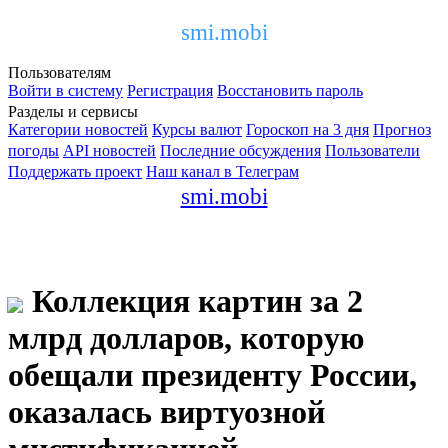
smi.mobi
Пользователям
Войти в систему
Регистрация
Восстановить пароль
Разделы и сервисы
Категории новостей
Курсы валют
Гороскоп на 3 дня
Прогноз
погоды
API новостей
Последние обсуждения
Пользователи
Поддержать проект
Наш канал в Телеграм
smi.mobi
Коллекция картин за 2
млрд долларов, которую
обещали президенту России,
оказалась виртуозной