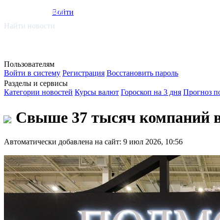
smi.mobi
Войти
Найти новости
Пользователям
Войти в систему
Регистрация
Восстановить пароль
Разделы и сервисы
Категории новостей
Курсы валют
Гороскоп на 3 дня
Прогноз п
Свыше 37 тысяч компаний в
Автоматически добавлена на сайт: 9 июл 2026, 10:56