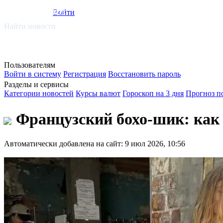
smi.mobi
Войти
Найти новости
Пользователям
Войти в систему
Регистрация
Восстановить пароль
Разделы и сервисы
Категории новостей
Курсы валют
Гороскоп на 3 дня
Прогноз п
Французский бохо-шик: как 
Автоматически добавлена на сайт: 9 июл 2026, 10:56