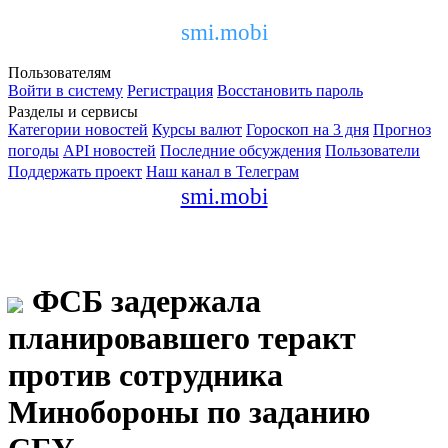
smi.mobi
Пользователям
Войти в систему
Регистрация
Восстановить пароль
Разделы и сервисы
Категории новостей
Курсы валют
Гороскоп на 3 дня
Прогноз
погоды
API новостей
Последние обсуждения
Пользователи
Поддержать проект
Наш канал в Телеграм
smi.mobi
ФСБ задержала
планировавшего теракт
против сотрудника
Минобороны по заданию