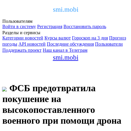
smi.mobi
Пользователям
Войти в систему
Регистрация
Восстановить пароль
Разделы и сервисы
Категории новостей
Курсы валют
Гороскоп на 3 дня
Прогноз
погоды
API новостей
Последние обсуждения
Пользователи
Поддержать проект
Наш канал в Телеграм
smi.mobi
ФСБ предотвратила
покушение на
высокопоставленного
военного при помощи дрона