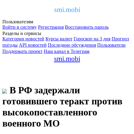
smi.mobi
Пользователям
Войти в систему
Регистрация
Восстановить пароль
Разделы и сервисы
Категории новостей
Курсы валют
Гороскоп на 3 дня
Прогноз
погоды
API новостей
Последние обсуждения
Пользователи
Поддержать проект
Наш канал в Телеграм
smi.mobi
В РФ задержали
готовившего теракт против
высокопоставленного
военного МО