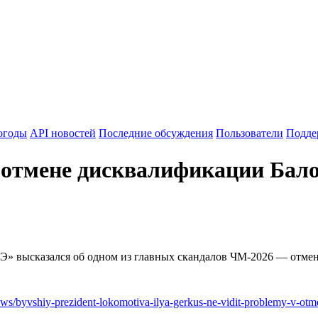
огоды
API новостей
Последние обсуждения
Пользователи
Подде
в отмене дисквалификации Бал
«СЭ» высказался об одном из главных скандалов ЧМ-2026 — от
ws/byvshiy-prezident-lokomotiva-ilya-gerkus-ne-vidit-problemy-v-otme