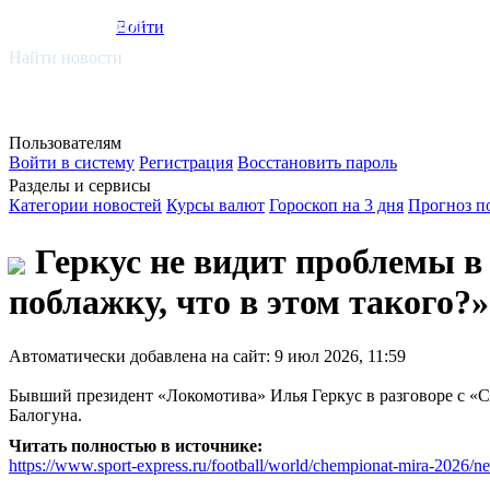
smi.mobi
Войти
Найти новости
Пользователям
Войти в систему
Регистрация
Восстановить пароль
Разделы и сервисы
Категории новостей
Курсы валют
Гороскоп на 3 дня
Прогноз п
Геркус не видит проблемы 
поблажку, что в этом такого?»
Автоматически добавлена на сайт: 9 июл 2026, 11:59
Бывший президент «Локомотива» Илья Геркус в разговоре с 
Балогуна.
Читать полностью в источнике:
https://www.sport-express.ru/football/world/chempionat-mira-2026/ne