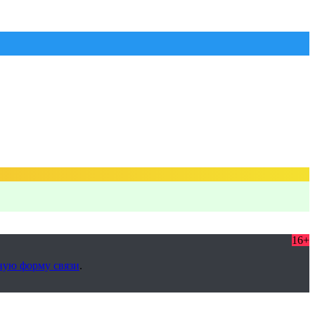
16+
ную форму связи
.