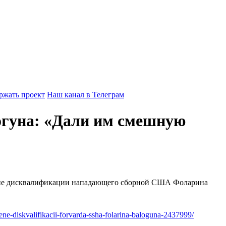
ржать проект
Наш канал в Телеграм
огуна: «Дали им смешную
мене дисквалификации нападающего сборной США Фоларина
ne-diskvalifikacii-forvarda-ssha-folarina-baloguna-2437999/