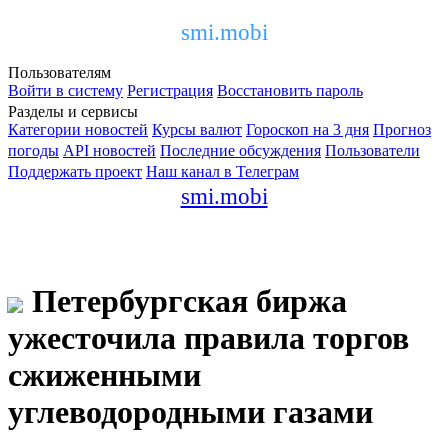
smi.mobi
Пользователям
Войти в систему
Регистрация
Восстановить пароль
Разделы и сервисы
Категории новостей
Курсы валют
Гороскоп на 3 дня
Прогноз
погоды
API новостей
Последние обсуждения
Пользователи
Поддержать проект
Наш канал в Телеграм
smi.mobi
Петербургская биржа
ужесточила правила торгов
сжиженными
углеводородными газами