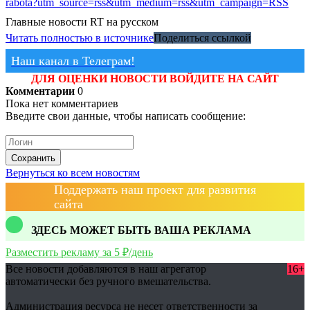
rabota?utm_source=rss&utm_medium=rss&utm_campaign=RSS
Главные новости
RT на русском
Читать полностью в источнике
Поделиться ссылкой
Наш канал в Телеграм!
ДЛЯ ОЦЕНКИ НОВОСТИ ВОЙДИТЕ НА САЙТ
Комментарии
0
Пока нет комментариев
Введите свои данные, чтобы написать сообщение:
Сохранить
Вернуться ко всем новостям
Поддержать наш проект для развития
сайта
ЗДЕСЬ МОЖЕТ БЫТЬ ВАША РЕКЛАМА
Разместить рекламу за 5 ₽/день
Все новости добавляются в наш агрегатор
16+
автоматически без ручного вмешательства.
Администрация ресурса не несет ответственности за