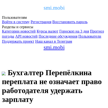
smi.mobi
Пользователям
Войти в систему
Регистрация
Восстановить пароль
Разделы и сервисы
Категории новостей
Курсы валют
Гороскоп на 3 дня
Прогноз
погоды
API новостей
Последние обсуждения
Пользователи
Поддержать проект
Наш канал в Телеграм
smi.mobi
Бухгалтер Перепёлкина
переплата не означает право
работодателя удержать
зарплату