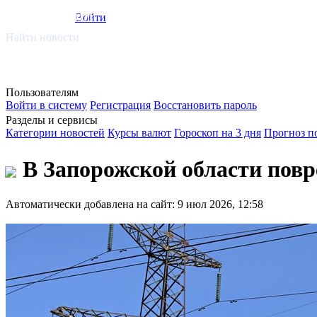
smi.mobi
Войти
Найти новости
Пользователям
Войти в систему
Регистрация
Восстановить пароль
Разделы и сервисы
Категории новостей
Курсы валют
Гороскоп на 3 дня
Прогноз п
В Запорожской области повр
Автоматически добавлена на сайт: 9 июл 2026, 12:58