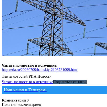
Читать полностью в источнике:
https://ria.ru/20260709/balitskiy-2103781099.html
Лента новостей
РИА Новости
Читать полностью в источнике
Поделиться ссылкой
Наш канал в Телеграм!
Комментарии
0
Пока нет комментариев