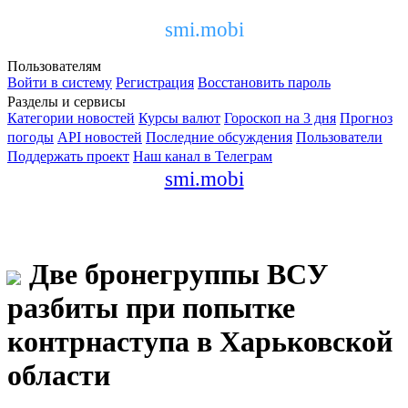
smi.mobi
Пользователям
Войти в систему
Регистрация
Восстановить пароль
Разделы и сервисы
Категории новостей
Курсы валют
Гороскоп на 3 дня
Прогноз
погоды
API новостей
Последние обсуждения
Пользователи
Поддержать проект
Наш канал в Телеграм
smi.mobi
Две бронегруппы ВСУ
разбиты при попытке
контрнаступа в Харьковской
области