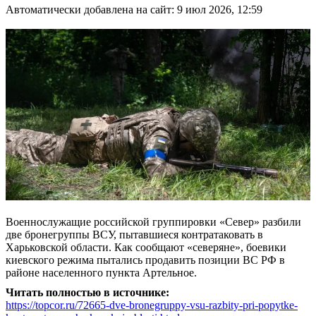
Автоматически добавлена на сайт: 9 июл 2026, 12:59
Военнослужащие российской группировки «Север» разбили
две бронегруппы ВСУ, пытавшиеся контратаковать в
Харьковской области. Как сообщают «северяне», боевики
киевского режима пытались продавить позиции ВС РФ в
районе населенного пункта Артельное.
Читать полностью в источнике:
https://topcor.ru/72665-dve-bronegruppy-vsu-razbity-pri-popytke-