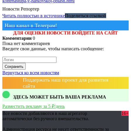
kontrnastupa-v-harkovskoj-oblasti.html
Новости
Репортер
Читать полностью в источнике
Поделиться ссылкой
Наш канал в Телеграм!
ДЛЯ ОЦЕНКИ НОВОСТИ ВОЙДИТЕ НА САЙТ
Комментарии
0
Пока нет комментариев
Введите свои данные, чтобы написать сообщение:
Сохранить
Вернуться ко всем новостям
Поддержать наш проект для развития
сайта
ЗДЕСЬ МОЖЕТ БЫТЬ ВАША РЕКЛАМА
Разместить рекламу за 5 ₽/день
Все новости добавляются в наш агрегатор
16+
автоматически без ручного вмешательства.
Администрация ресурса не несет ответственности за