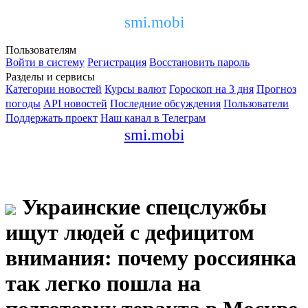
smi.mobi
Пользователям
Войти в систему
Регистрация
Восстановить пароль
Разделы и сервисы
Категории новостей
Курсы валют
Гороскоп на 3 дня
Прогноз
погоды
API новостей
Последние обсуждения
Пользователи
Поддержать проект
Наш канал в Телеграм
smi.mobi
Украинские спецслужбы
ищут людей с дефицитом
внимания: почему россиянка
так легко пошла на