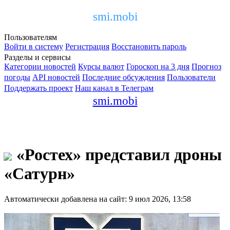
smi.mobi
Пользователям
Войти в систему
Регистрация
Восстановить пароль
Разделы и сервисы
Категории новостей
Курсы валют
Гороскоп на 3 дня
Прогноз
погоды
API новостей
Последние обсуждения
Пользователи
Поддержать проект
Наш канал в Телеграм
smi.mobi
«Ростех» представил дроны
«Сатурн»
Автоматически добавлена на сайт: 9 июл 2026, 13:58