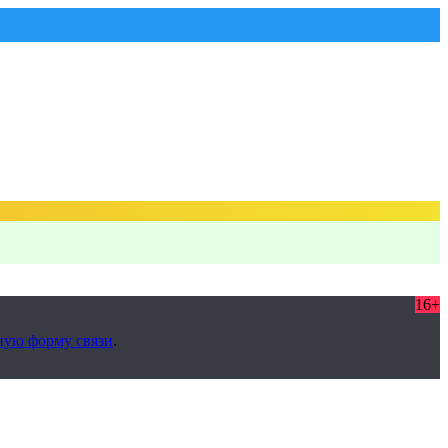
16+
ную форму связи
.