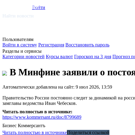
smi.mobi
Войти
Найти новости
Пользователям
Войти в систему
Регистрация
Восстановить пароль
Разделы и сервисы
Категории новостей
Курсы валют
Гороскоп на 3 дня
Прогноз п
В Минфине заявили о посто
Автоматически добавлена на сайт: 9 июл 2026, 13:59
Правительство России постоянно следит за динамикой на росс
замглавы ведомства Иван Чебесков.
Читать полностью в источнике:
https://www.kommersant.ru/doc/8799689
Бизнес
Коммерсантъ
Читать полностью в источнике
Поделиться ссылкой