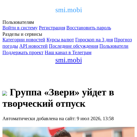
smi.mobi
Пользователям
Войти в систему
Регистрация
Восстановить пароль
Разделы и сервисы
Категории новостей
Курсы валют
Гороскоп на 3 дня
Прогноз
погоды
API новостей
Последние обсуждения
Пользователи
Поддержать проект
Наш канал в Телеграм
smi.mobi
Группа «Звери» уйдет в
творческий отпуск
Автоматически добавлена на сайт: 9 июл 2026, 13:58