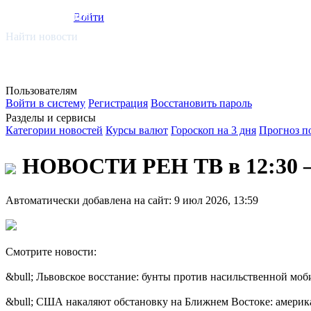
smi.mobi
Войти
Найти новости
Пользователям
Войти в систему
Регистрация
Восстановить пароль
Разделы и сервисы
Категории новостей
Курсы валют
Гороскоп на 3 дня
Прогноз п
НОВОСТИ РЕН ТВ в 12:30 — 
Автоматически добавлена на сайт: 9 июл 2026, 13:59
Смотрите новости:
&bull; Львовское восстание: бунты против насильственной мо
&bull; США накаляют обстановку на Ближнем Востоке: америка