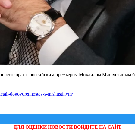
 переговорах с российским премьером Михаилом Мишустиным бы
detali-dogovorennostey-s-mishustinym/
ДЛЯ ОЦЕНКИ НОВОСТИ ВОЙДИТЕ НА САЙТ