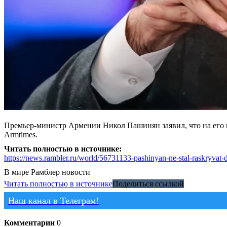
Премьер-министр Армении Никол Пашинян заявил, что на его
Armtimes.
Читать полностью в источнике:
https://news.rambler.ru/world/56731133-pashinyan-ne-stal-raskryvat-
В мире
Рамблер новости
Читать полностью в источнике
Поделиться ссылкой
Наш канал в Телеграм!
Комментарии
0