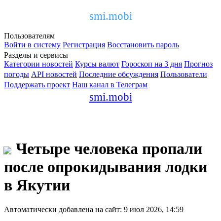
smi.mobi
Пользователям
Войти в систему
Регистрация
Восстановить пароль
Разделы и сервисы
Категории новостей
Курсы валют
Гороскоп на 3 дня
Прогноз
погоды
API новостей
Последние обсуждения
Пользователи
Поддержать проект
Наш канал в Телеграм
smi.mobi
Четыре человека пропали
после опрокидывания лодки
в Якутии
Автоматически добавлена на сайт: 9 июл 2026, 14:59