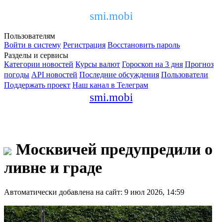
smi.mobi
Пользователям
Войти в систему
Регистрация
Восстановить пароль
Разделы и сервисы
Категории новостей
Курсы валют
Гороскоп на 3 дня
Прогноз
погоды
API новостей
Последние обсуждения
Пользователи
Поддержать проект
Наш канал в Телеграм
smi.mobi
Москвичей предупредили о
ливне и граде
Автоматически добавлена на сайт: 9 июл 2026, 14:59