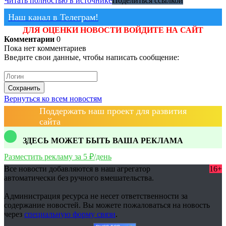
Читать полностью в источнике
Поделиться ссылкой
Наш канал в Телеграм!
ДЛЯ ОЦЕНКИ НОВОСТИ ВОЙДИТЕ НА САЙТ
Комментарии
0
Пока нет комментариев
Введите свои данные, чтобы написать сообщение:
Сохранить
Вернуться ко всем новостям
Поддержать наш проект для развития
сайта
ЗДЕСЬ МОЖЕТ БЫТЬ ВАША РЕКЛАМА
Разместить рекламу за 5 ₽/день
Все новости добавляются в наш агрегатор
16+
автоматически без ручного вмешательства.
Администрация ресурса не несет ответственности за
содержание новостей. Вы можете пожаловаться на новость
через
специальную форму связи
.