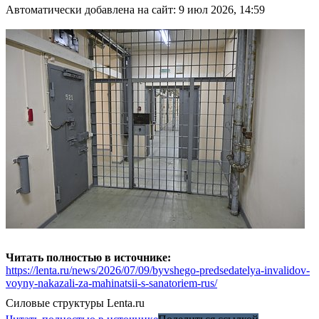
Автоматически добавлена на сайт: 9 июл 2026, 14:59
Читать полностью в источнике:
https://lenta.ru/news/2026/07/09/byvshego-predsedatelya-invalidov-
voyny-nakazali-za-mahinatsii-s-sanatoriem-rus/
Силовые структуры
Lenta.ru