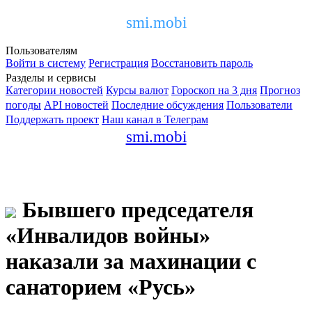
smi.mobi
Пользователям
Войти в систему
Регистрация
Восстановить пароль
Разделы и сервисы
Категории новостей
Курсы валют
Гороскоп на 3 дня
Прогноз
погоды
API новостей
Последние обсуждения
Пользователи
Поддержать проект
Наш канал в Телеграм
smi.mobi
Бывшего председателя
«Инвалидов войны»
наказали за махинации с
санаторием «Русь»