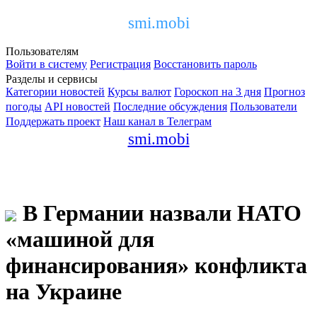
smi.mobi
Пользователям
Войти в систему
Регистрация
Восстановить пароль
Разделы и сервисы
Категории новостей
Курсы валют
Гороскоп на 3 дня
Прогноз
погоды
API новостей
Последние обсуждения
Пользователи
Поддержать проект
Наш канал в Телеграм
smi.mobi
В Германии назвали НАТО
«машиной для
финансирования» конфликта
на Украине