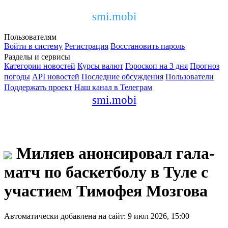
smi.mobi
Пользователям
Войти в систему
Регистрация
Восстановить пароль
Разделы и сервисы
Категории новостей
Курсы валют
Гороскоп на 3 дня
Прогноз
погоды
API новостей
Последние обсуждения
Пользователи
Поддержать проект
Наш канал в Телеграм
smi.mobi
Миляев анонсировал гала-
матч по баскетболу в Туле с
участием Тимофея Мозгова
Автоматически добавлена на сайт: 9 июл 2026, 15:00