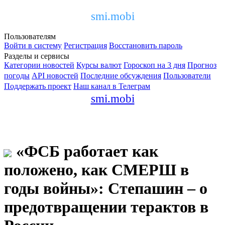
smi.mobi
Пользователям
Войти в систему
Регистрация
Восстановить пароль
Разделы и сервисы
Категории новостей
Курсы валют
Гороскоп на 3 дня
Прогноз
погоды
API новостей
Последние обсуждения
Пользователи
Поддержать проект
Наш канал в Телеграм
smi.mobi
«ФСБ работает как
положено, как СМЕРШ в
годы войны»: Степашин – о
предотвращении терактов в