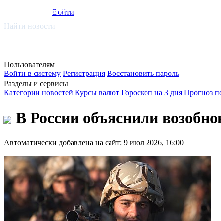
smi.mobi
Войти
Найти новости
Пользователям
Войти в систему
Регистрация
Восстановить пароль
Разделы и сервисы
Категории новостей
Курсы валют
Гороскоп на 3 дня
Прогноз п
В России объяснили возобн
Автоматически добавлена на сайт: 9 июл 2026, 16:00