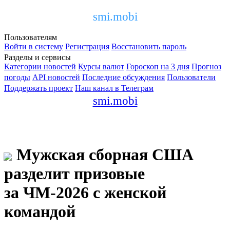
smi.mobi
Пользователям
Войти в систему
Регистрация
Восстановить пароль
Разделы и сервисы
Категории новостей
Курсы валют
Гороскоп на 3 дня
Прогноз
погоды
API новостей
Последние обсуждения
Пользователи
Поддержать проект
Наш канал в Телеграм
smi.mobi
Мужская сборная США
разделит призовые
за ЧМ-2026 с женской
командой