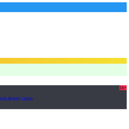
16+
ную форму связи
.