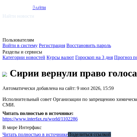
smi.mobi
Войти
Найти новости
Пользователям
Войти в систему
Регистрация
Восстановить пароль
Разделы и сервисы
Категории новостей
Курсы валют
Гороскоп на 3 дня
Прогноз п
Сирии вернули право голос
Автоматически добавлена на сайт: 9 июл 2026, 15:59
Исполнительный совет Организации по запрещению химическог
СМИ.
Читать полностью в источнике:
https://www.interfax.ru/world/1102286
В мире
Интерфакс
Читать полностью в источнике
Поделиться ссылкой