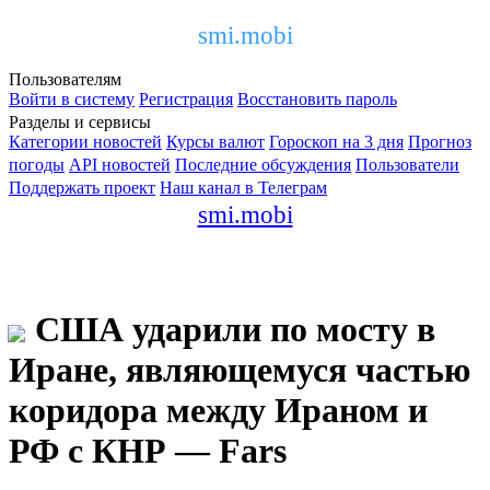
smi.mobi
Пользователям
Войти в систему
Регистрация
Восстановить пароль
Разделы и сервисы
Категории новостей
Курсы валют
Гороскоп на 3 дня
Прогноз
погоды
API новостей
Последние обсуждения
Пользователи
Поддержать проект
Наш канал в Телеграм
smi.mobi
США ударили по мосту в
Иране, являющемуся частью
коридора между Ираном и
РФ с КНР — Fars