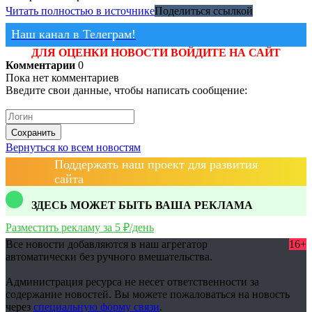
Читать полностью в источнике
Поделиться ссылкой
Наш канал в Телеграм!
ДЛЯ ОЦЕНКИ НОВОСТИ ВОЙДИТЕ НА САЙТ
Комментарии
0
Пока нет комментариев
Введите свои данные, чтобы написать сообщение:
Сохранить
Вернуться ко всем новостям
Поддержать наш проект для развития
сайта
ЗДЕСЬ МОЖЕТ БЫТЬ ВАША РЕКЛАМА
Разместить рекламу за 5 ₽/день
Все новости добавляются в наш агрегатор
16+
автоматически без ручного вмешательства.
Администрация ресурса не несет ответственности за
содержание новостей. Вы можете пожаловаться на новость
через
специальную форму связи
.