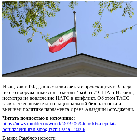
Иран, как и РФ, давно сталкивается с провокациями Запада,
но его вооруженные силы смогли "разбить" США и Израиль,
несмотря на вовлечение НАТО в конфликт. Об этом ТАСС
заявил член комитета по национальной безопасности и
внешней политике парламента Ирана Алаэддин Боруджерди.
Читать полностью в источнике:
https://news.rambler.ru/world/56732069-iranskiy-deputat-
borudzherdi-iran-smog-razbit-ssha-i-izrail/
В мире
Рамблер новости