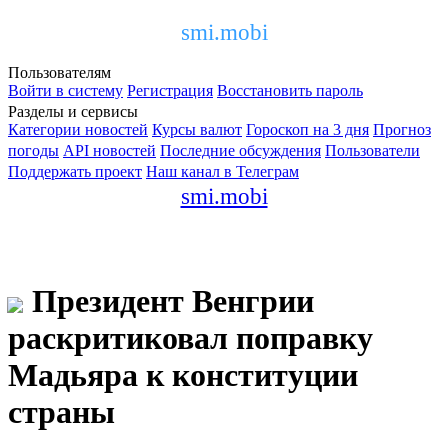
smi.mobi
Пользователям
Войти в систему
Регистрация
Восстановить пароль
Разделы и сервисы
Категории новостей
Курсы валют
Гороскоп на 3 дня
Прогноз
погоды
API новостей
Последние обсуждения
Пользователи
Поддержать проект
Наш канал в Телеграм
smi.mobi
Президент Венгрии
раскритиковал поправку
Мадьяра к конституции
страны