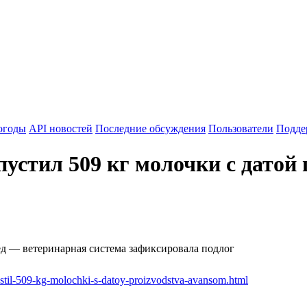
огоды
API новостей
Последние обсуждения
Пользователи
Подде
устил 509 кг молочки с датой 
ед — ветеринарная система зафиксировала подлог
ustil-509-kg-molochki-s-datoy-proizvodstva-avansom.html