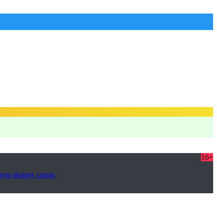
16+
ную форму связи
.