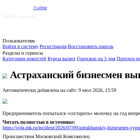
smi.mobi
Войти
Найти новости
Пользователям
Войти в систему
Регистрация
Восстановить пароль
Разделы и сервисы
Категории новостей
Курсы валют
Гороскоп на 3 дня
Прогноз п
Астраханский бизнесмен вып
Автоматически добавлена на сайт: 9 июл 2026, 15:59
Предприниматель попытался «состарить» молочку на год впер
Читать полностью в источнике:
https://volg.mk.ru/incident/2026/07/09/astrakhanskiy-biznesmen-vyp
Происшествия
Московский Комсомолец