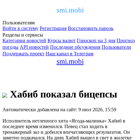
smi.mobi
Пользователям
Войти в систему
Регистрация
Восстановить пароль
Разделы и сервисы
Категории новостей
Курсы валют
Гороскоп на 3 дня
Прогноз
погоды
API новостей
Последние обсуждения
Пользователи
Поддержать проект
Наш канал в Телеграм
smi.mobi
Хабиб показал бицепсы
Автоматически добавлена на сайт: 9 июл 2026, 15:59
Исполнитель нетленного хита «Ягода-малинка» Хабиб в
последнее время изменился. Певец стал ходить в
тренажерный зал и добился впечатляющих результатов. Он
заметно подкачался. На днях Хабиб вышел в свет в жилетке