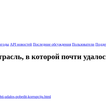
огоды
API новостей
Последние обсуждения
Пользователи
Подде
расль, в которой почти удало
hti-udalos-pobedit-korrupciju.html