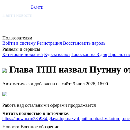
smi.mobi
Войти
Найти новости
Пользователям
Войти в систему
Регистрация
Восстановить пароль
Разделы и сервисы
Категории новостей
Курсы валют
Гороскоп на 3 дня
Прогноз п
Глава ТПП назвал Путину от
Автоматически добавлена на сайт: 9 июл 2026, 16:00
Работа над остальными сферами продолжается
Читать полностью в источнике:
https://topwar.ru/285984-glava-tpp-nazval-putinu-otrasl-v-kotoroj-poc
Новости
Военное обозрение