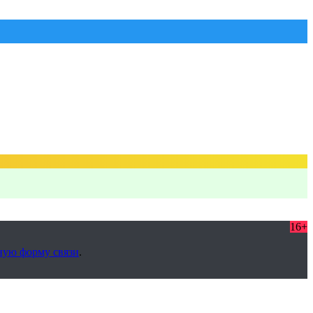
16+
ную форму связи
.