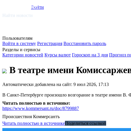
smi.mobi
Войти
Найти новости
Пользователям
Войти в систему
Регистрация
Восстановить пароль
Разделы и сервисы
Категории новостей
Курсы валют
Гороскоп на 3 дня
Прогноз п
В театре имени Комиссаржев
Автоматически добавлена на сайт: 9 июл 2026, 17:13
В Санкт-Петербурге произошло возгорание в театре имени В. 
Читать полностью в источнике:
https://www.kommersant.ru/doc/8799887
Происшествия
Коммерсантъ
Читать полностью в источнике
Поделиться ссылкой