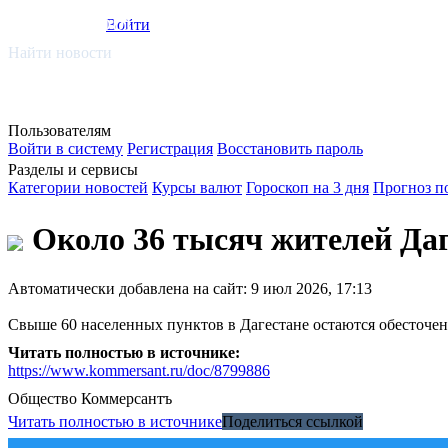
smi.mobi
Войти
Найти новости
Пользователям
Войти в систему
Регистрация
Восстановить пароль
Разделы и сервисы
Категории новостей
Курсы валют
Гороскоп на 3 дня
Прогноз п
Около 36 тысяч жителей Даге
Автоматически добавлена на сайт: 9 июл 2026, 17:13
Свыше 60 населенных пунктов в Дагестане остаются обесточе
Читать полностью в источнике:
https://www.kommersant.ru/doc/8799886
Общество
Коммерсантъ
Читать полностью в источнике
Поделиться ссылкой