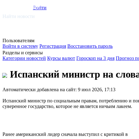
smi.mobi
Войти
Найти новости
Пользователям
Войти в систему
Регистрация
Восстановить пароль
Разделы и сервисы
Категории новостей
Курсы валют
Гороскоп на 3 дня
Прогноз п
Испанский министр на слова
Автоматически добавлена на сайт: 9 июл 2026, 17:13
Испанский министр по социальным правам, потреблению и пов
суверенное государство, которое не является ничьим лакеем.
Ранее американский лидер сначала выступил с критикой в