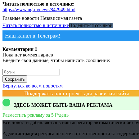
Читать полностью в источнике:
https://www.ng.ru/news/842949.html
Главные новости
Независимая газета
Читать полностью в источнике
Поделиться ссылкой
Наш канал в Телеграм!
Комментарии
0
Пока нет комментариев
Введите свои данные, чтобы написать сообщение:
Сохранить
Вернуться ко всем новостям
Поддержать наш проект для развития сайта
ЗДЕСЬ МОЖЕТ БЫТЬ ВАША РЕКЛАМА
Разместить рекламу за 5 ₽/день
Все новости добавляются в наш агрегатор автоматически без р
Администрация ресурса не несет ответственности за содержани